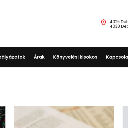
4025 Deb
4030 Deb
 pályázatok
Árak
Könyvelési kisokos
Kapcsola